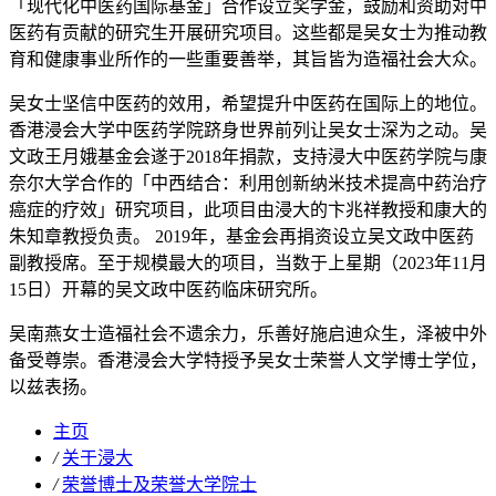
「现代化中医药国际基金」合作设立奖学金，鼓励和资助对中
医药有贡献的研究生开展研究项目。这些都是吴女士为推动教
育和健康事业所作的一些重要善举，其旨皆为造福社会大众。
吴女士坚信中医药的效用，希望提升中医药在国际上的地位。
香港浸会大学中医药学院跻身世界前列让吴女士深为之动。吴
文政王月娥基金会遂于2018年捐款，支持浸大中医药学院与康
奈尔大学合作的「中西结合：利用创新纳米技术提高中药治疗
癌症的疗效」研究项目，此项目由浸大的卞兆祥教授和康大的
朱知章教授负责。 2019年，基金会再捐资设立吴文政中医药
副教授席。至于规模最大的项目，当数于上星期（2023年11月
15日）开幕的吴文政中医药临床研究所。
吴南燕女士造福社会不遗余力，乐善好施启迪众生，泽被中外
备受尊崇。香港浸会大学特授予吴女士荣誉人文学博士学位，
以兹表扬。
主页
/
关于浸大
/
荣誉博士及荣誉大学院士