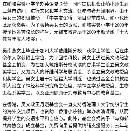
在峭岐实验小学举办英语夏令营，同时提供机会让峭小师生到
三藩市访问，进行文化和学术交流，让参与者开阔眼界。由于
吴女士的积极推动，「中美友谊桥」项目空前成功，峭小也因
此屡获褒奖。为了表扬吴女士的贡献，峭岐实验小学于2008年
授予她名誉校长的称号，无锡市教育局于2009年颁予她「十大
教育年度人物奖」。
吴南燕女士毕业于加州大学戴维斯分校，获学士学位，后在康
奈尔大学获硕士学位。为了回馈母校，吴女士透过吴文政纪念
基金会捐资，为在加大戴维斯分校就读的香港学生设立吴文政
奖学金，又为康大的纤维科学与服装设计系设立吴文政教授席
和奖学金。吴女士居于斯坦福大学附近，也透过基金会捐款给
斯大设立了神经科学研究所主任席、精神医学系教授席、生物
工程系奖学金，以及亚洲健康研究与教育中心的教育基金。
在香港，吴文政王月娥基金会一直支持香港理工大学纺织学生
的海外交流项目，也资助「香港小莎翁」举办表演课程，从而
提升学生的英语水平和自信心。此外，基金会捐资予「与抑郁
共舞协会」成立基金，免费向患者提供情绪支援服务；去年与