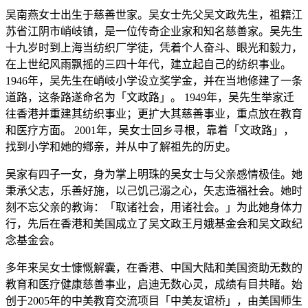
吴南燕女士出生于慈善世家。吴女士先父吴文政先生，祖籍江
苏省江阴市峭岐镇，是一位传奇企业家和知名慈善家。吴先生
十九岁时到上海当纺织厂学徒，凭着个人奋斗、眼光和毅力，
在上世纪风雨飘摇的三四十年代，建立起自己的纺织事业。
1946年，吴先生在峭岐小学设立奖学金，并在当地修建了一条
道路，这条路遂命名为「文政路」。 1949年，吴先生举家迁
往香港并重建其纺织事业；更扩大其慈善事业，重点放在教育
和医疗方面。 2001年，吴女士回乡寻根，靠着「文政路」，
找到小学和她的鄕亲，并从中了解祖先的历史。
吴家有四子一女，身为掌上明珠的吴女士与父亲感情极佳。她
秉承父志，乐善好施，以己饥己溺之心，矢志造福社会。她时
刻不忘父亲的教诲：「取诸社会，用诸社会。」为此她身体力
行，先后在香港和美国成立了吴文政王月娥基金会和吴文政纪
念基金会。
多年来吴女士慷慨解囊，在香港、中国大陆和美国资助无数的
教育和医疗健康慈善事业，启迪无数心灵，成绩有目共睹。始
创于2005年的中美教育交流项目「中美友谊桥」，由美国师生