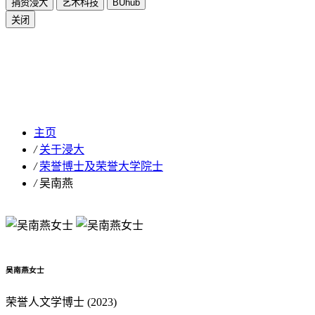
捐资浸大
艺术科技
BUhub
关闭
吴南燕
主页
/
关于浸大
/
荣誉博士及荣誉大学院士
/
吴南燕
吴南燕女士
荣誉人文学博士 (2023)