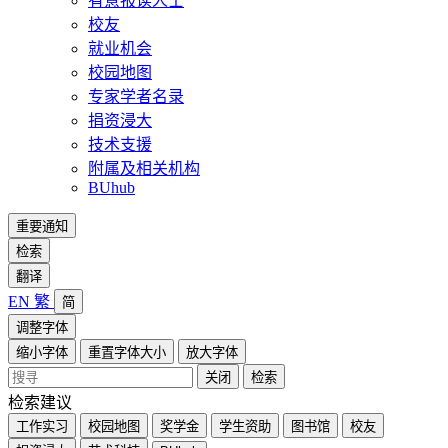
有意报读人士
校友
就业机会
校园地图
专家学者名录
捐资浸大
技术支援
附属及相关机构
BUhub
重要通知
检索
翻译
EN
繁
简
调整字体
缩小字体
重置字体大小
放大字体
关闭
检索
检索建议
工作实习
校园地图
奖学金
学生资助
图书馆
校友