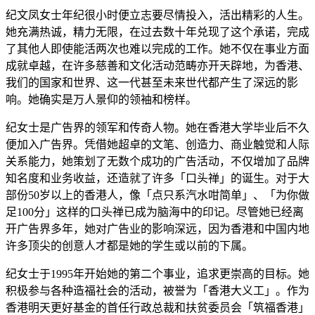
纪文凤女士年纪很小时便立志要尽情投入，活出精彩的人生。
她充满热诚，精力无限，在过去数十年兑现了这个承诺，完成
了其他人即使能活两次也难以完成的工作。她不仅在事业方面
成就卓越，在许多慈善和文化活动范畴亦开天辟地，为香港、
我们的国家和世界、这一代甚至未来世代都产生了深远的影
响。她确实是万人景仰的领袖和榜样。
纪女士是广告界的领军和传奇人物。她在香港大学毕业后不久
便加入广告界。凭借她超卓的文笔、创造力、商业触觉和人际
关系能力，她策划了无数个成功的广告活动，不仅增加了品牌
知名度和业务收益，还造就了许多「口头禅」的诞生。对于大
部份50岁以上的香港人，像「点只系汽水咁简单」、「为你做
足100分」这样的口头禅已成为脑海中的印记。尽管她已经离
开广告界多年，她对广告业的影响深远，因为香港和中国内地
许多顶尖的创意人才都是她的学生或以前的下属。
纪女士于1995年开始她的第二个事业，追求更崇高的目标。她
积极参与各种造福社会的活动，被誉为「香港大义工」。作为
香港明天更好基金的首任行政总裁和扶贫委员会「筑福香港」