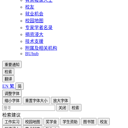
有意报读人士
校友
就业机会
校园地图
专家学者名录
捐资浸大
技术支援
附属及相关机构
BUhub
重要通知
检索
翻译
EN
繁
简
调整字体
缩小字体
重置字体大小
放大字体
关闭
检索
检索建议
工作实习
校园地图
奖学金
学生资助
图书馆
校友