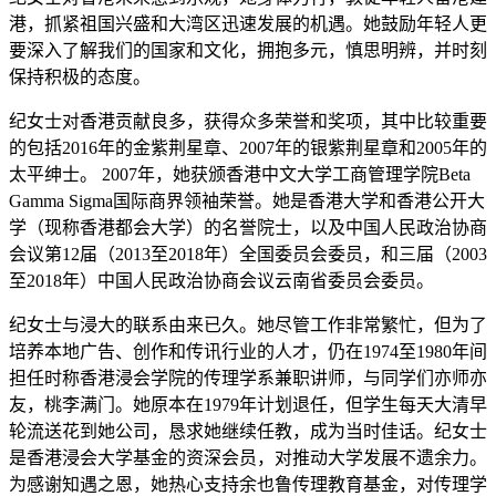
港，抓紧祖国兴盛和大湾区迅速发展的机遇。她鼓励年轻人更
要深入了解我们的国家和文化，拥抱多元，慎思明辨，并时刻
保持积极的态度。
纪女士对香港贡献良多，获得众多荣誉和奖项，其中比较重要
的包括2016年的金紫荆星章、2007年的银紫荆星章和2005年的
太平绅士。 2007年，她获颁香港中文大学工商管理学院Beta
Gamma Sigma国际商界领袖荣誉。她是香港大学和香港公开大
学（现称香港都会大学）的名誉院士，以及中国人民政治协商
会议第12届（2013至2018年）全国委员会委员，和三届（2003
至2018年）中国人民政治协商会议云南省委员会委员。
纪女士与浸大的联系由来已久。她尽管工作非常繁忙，但为了
培养本地广告、创作和传讯行业的人才，仍在1974至1980年间
担任时称香港浸会学院的传理学系兼职讲师，与同学们亦师亦
友，桃李满门。她原本在1979年计划退任，但学生每天大清早
轮流送花到她公司，恳求她继续任教，成为当时佳话。纪女士
是香港浸会大学基金的资深会员，对推动大学发展不遗余力。
为感谢知遇之恩，她热心支持余也鲁传理教育基金，对传理学