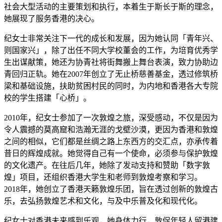
社会大型活动的主要策划和执行，本着生于斯长于斯的理念，
她展现了服务香港的决心。
纪女士非常关注下一代的成长和发展，因为她认同「青年兴、
则国家兴」，除了出任不同大学校董会的工作，为培育优秀学
生出谋献策，她还为协青社将街舞搬上舞台表演，致力协助边
青回归正轨。她在2007年创立了无止桥慈善基金，透过修筑桥
梁和基础设施，扶助贫困村民的同时，为内地和香港各大专院
校的学生搭建「心桥」。
2010年，纪女士参加了一次敦煌之旅，深受感动，不仅是因为
令人震撼的莫高窟和浩瀚无涯的戈壁沙漠，更因为香港和敦煌
之间的相似，它们都是丝绸之路上东西方的交汇点，亦承传着
昔日的辉煌成就。她觉得自己有一个使命，必须参与保护敦煌
的文化遗产。在往后几年，她除了发动支持和赞助「数字敦
煌」项目，还组织香港大学生和老师到敦煌考察和学习。
2018年，她创立了香港天籁敦煌乐团，旨在透过创新的敦煌古
乐，去弘扬敦煌艺术和文化，与及中乐普及化和现代化。
纪女士对香港未来感到乐观，她身体力行，敦促年轻人留港建