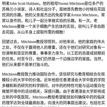
明者John Scott Haldane。他的祖母Naomi Mitchison是位多产的
苏格兰小说家、诗人和社运分子，是她首先教他小时候在花园
挖洞的乐趣。他的父亲是杰出的免疫学家Avrion Mitchison，常
常以身作则，和儿子一起分享做实验的乐趣。有一次，老
Mitchison要做一个关于细胞产生抗体的实验，就叫儿子亲自跑
去花园，从山羊身上提取所需的细胞！
回望过去，Mitchison教授领悟到，对他来说，他的家庭的伟大
之处，不仅在于赢得他人的尊重，还在于他们对研究对象有一
份清晰和坚定的尊重，事事亲力亲为，以工匠的态度成就眼前
的任务。时至今日，他们仍然是一个边做边学的家庭。当然，
他们从来都不是单打独斗的。
Mitchison教授致力推动国际合作，坚信研究与教育相结合在规
模较小的大学中的价值。近年他担任香港浸会大学中医药学院
多糖和新药研究的科学顾问，对中药的特性可能与运动蛋白在
微管环境中的活动相关，深感兴趣。由于香港浸会大学即将成
立新的中医医院，Mitchison教授希望能就如何确保中药的临床
药理学达到全球最高标准，向浸大的同事提出建议，包括在实