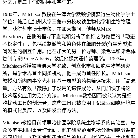
分之九是属于你的同事和学生的。」
1980年，Mitchison教授在牛津大学默顿学院获得生物化学学士
学位；随后在加州大学三藩市分校攻读生物化学和生物物理
学，获得哲学博士学位。在加大期间，他师从Marc
Kirschner，在他的指导下发现和分析了他称之为微管的「动态
不稳定性」，包括绘制微管和染色体在细胞分裂(有丝分裂)期
间发生的相互作用。他在加大的另一位导师、染色体和染色体
复制专家Bruce Alberts，敦促他探索遗传药理学。 1997年，
Mitchison教授被哈佛大学罗致，创立化学和细胞生物学研究
所，是学术界首个同类机构，他并成为首任所长。 Mitchison
教授和所内同事率先利用基于表型的药物筛选技术，用「高通
量」方法有效「敲除」了没用的遗传成分，从而加快了将这一
技术落实应用为治疗方法。 Mitchison教授因而被公认为是细
胞扰动工具的创造者，这些工具已被应用于记录亚细胞环境中
的模式化反应，以及研发治疗方法。
Mitchison教授目前领导哈佛医学院系统生物学系的实验室，与
众多学生和同事合作无间。他的研究范围包括分析细胞分裂的
不同机制，以及正常和患病细胞的模式、代谢形态、大小和形