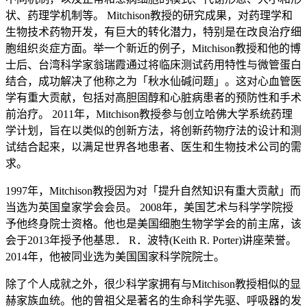
状、药理学机制等。 Mitchison教授的研究成果，对药理学和
生物技术药物开发，有巨大的转化潜力，特别是在改良治疗细
胞组织炎症方面。举一个新近的例子，Mitchison教授和他的博
士后、台湾科学家翁瑞霞通过将临床测试药用特性与微管蛋白
结合，成功解决了他称之为「秋水仙碱问题」。这对心血管医
学有重大贡献，包括对高胆固醇和心脏病患者的预防性和手术
前治疗。 2011年，Mitchison教授参与创立哈佛大学系统药理
学计划，旨在以类似的创新方法，将创新药物疗法的设计和测
试结合起来，以满足世界各地患者、医生和生物技术公司的需
求。
1997年，Mitchison教授因为对「提升自然知识有重大贡献」而
当选为英国皇家学会会员。 2008年，美国艺术与科学学院授
予他终身院士资格。他也是美国细胞生物学学会的前主席，该
会于2013年授予他基思． R．波特(Keith R. Porter)讲座荣誉。
2014年，他被同业选为美国国家科学院院士。
除了个人成就之外，很少科学家拥有与Mitchison教授相似的显
赫家族血统。他的曾祖父是著名的生命科学先驱、呼吸器的发