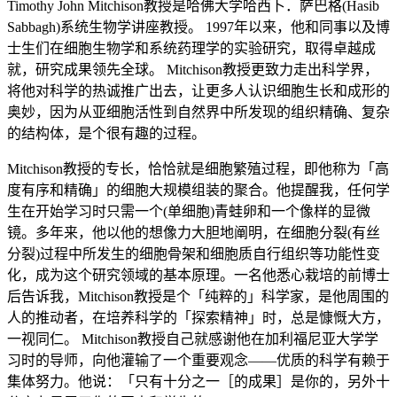
Timothy John Mitchison教授是哈佛大学哈西卜．萨巴格(Hasib
Sabbagh)系统生物学讲座教授。 1997年以来，他和同事以及博
士生们在细胞生物学和系统药理学的实验研究，取得卓越成
就，研究成果领先全球。 Mitchison教授更致力走出科学界，
将他对科学的热诚推广出去，让更多人认识细胞生长和成形的
奥妙，因为从亚细胞活性到自然界中所发现的组织精确、复杂
的结构体，是个很有趣的过程。
Mitchison教授的专长，恰恰就是细胞繁殖过程，即他称为「高
度有序和精确」的细胞大规模组装的聚合。他提醒我，任何学
生在开始学习时只需一个(单细胞)青蛙卵和一个像样的显微
镜。多年来，他以他的想像力大胆地阐明，在细胞分裂(有丝
分裂)过程中所发生的细胞骨架和细胞质自行组织等功能性变
化，成为这个研究领域的基本原理。一名他悉心栽培的前博士
后告诉我，Mitchison教授是个「纯粹的」科学家，是他周围的
人的推动者，在培养科学的「探索精神」时，总是慷慨大方，
一视同仁。 Mitchison教授自己就感谢他在加利福尼亚大学学
习时的导师，向他灌输了一个重要观念——优质的科学有赖于
集体努力。他说：「只有十分之一［的成果］是你的，另外十