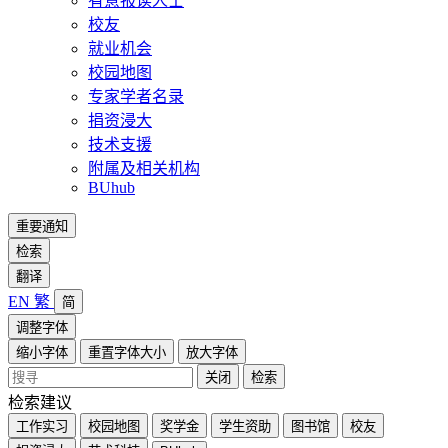
有意报读人士
校友
就业机会
校园地图
专家学者名录
捐资浸大
技术支援
附属及相关机构
BUhub
重要通知
检索
翻译
EN
繁
简
调整字体
缩小字体
重置字体大小
放大字体
关闭
检索
检索建议
工作实习
校园地图
奖学金
学生资助
图书馆
校友