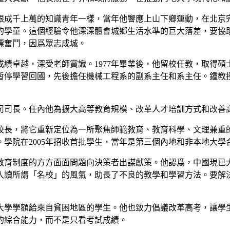
。跟成千上萬的知識青年一樣，當年他響應上山下鄉運動，在北
的學童。這個經驗令他深深體會城鄉生活水準的巨大落差，要協
標奮鬥，因爲眾志成城。
成績卓越，深受老師賞識。1977年畢業後，他留校任教，取得碩
度暫停學習回國，先後擔任機械工程系的副系主任和系主任。鍾教授
育司司長。任內他為擴大高等教育規模、改革人才培訓方式和改善
的校長，將它重新定位為一所聚焦師範教育、教育科學、文理兼
學院在2005年招收首批學生，當年是第三個內地和非本地大
就教育制度的方方面面問題向決策者出謀獻策。他認爲，中國現
入讀所謂「名校」的風氣，助長了不良的教學和學習方法。要解
大學學額給來自貧困地區的學生。他也致力倡議改革高考，讓學
的綜合能力，而不是只看考試成績。