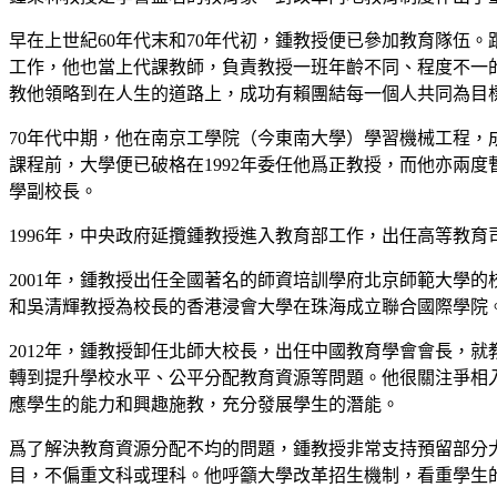
早在上世紀60年代末和70年代初，鍾教授便已參加教育隊伍
工作，他也當上代課教師，負責教授一班年齡不同、程度不一
教他領略到在人生的道路上，成功有賴團結每一個人共同為目
70年代中期，他在南京工學院（今東南大學）學習機械工程，
課程前，大學便已破格在1992年委任他爲正教授，而他亦兩
學副校長。
1996年，中央政府延攬鍾教授進入教育部工作，出任高等教
2001年，鍾教授出任全國著名的師資培訓學府北京師範大學
和吳清輝教授為校長的香港浸會大學在珠海成立聯合國際學院。
2012年，鍾教授卸任北師大校長，出任中國教育學會會長，
轉到提升學校水平、公平分配教育資源等問題。他很關注爭相
應學生的能力和興趣施教，充分發展學生的潛能。
爲了解決教育資源分配不均的問題，鍾教授非常支持預留部分
目，不偏重文科或理科。他呼籲大學改革招生機制，看重學生