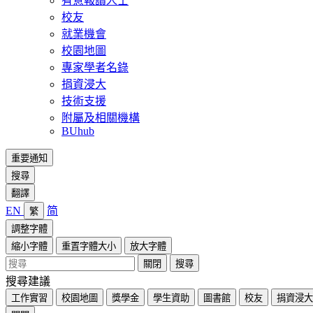
有意報讀人士
校友
就業機會
校園地圖
專家學者名錄
捐資浸大
技術支援
附屬及相關機構
BUhub
重要通知
搜尋
翻譯
EN
简
繁
調整字體
縮小字體
重置字體大小
放大字體
關閉
搜尋
搜尋建議
工作實習
校園地圖
獎學金
學生資助
圖書館
校友
捐資浸大