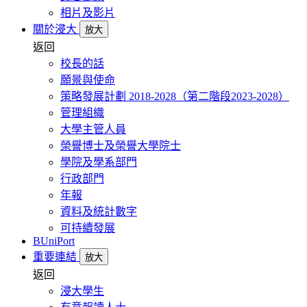
相片及影片
關於浸大
放大
返回
校長的話
願景與使命
策略發展計劃 2018-2028（第二階段2023-2028）
管理組織
大學主管人員
榮譽博士及榮譽大學院士
學院及學系部門
行政部門
年報
資料及統計數字
可持續發展
BUniPort
重要連結
放大
返回
浸大學生