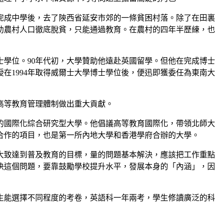
京完成中學後，去了陝西省延安市郊的一條貧困村落。除了在田裏
助農村人口徹底脫貧，只能通過教育。在農村的四年半歷練，也
士學位。90年代初，大學贊助他遠赴英國留學。但他在完成博士
在1994年取得威爾士大學博士學位後，便迅即獲委任為東南大
高等教育管理體制做出重大貢獻。
重的國際化綜合研究型大學。他倡議高等教育國際化，帶領北師大
學合作的項目，也是第一所內地大學和香港學府合辦的大學。
已大致達到普及教育的目標，量的問題基本解決，應該把工作重點
決這個問題，要靠鼓勵學校提升水平，發展本身的「內涵」，因
生能選擇不同程度的考卷，英語科一年兩考，學生修讀廣泛的科